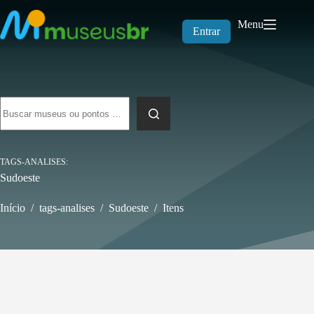
Pular
para
Menu
o
Entrar
conteúdo
Sem
resultados
TAGS-ANALISES
Sudoeste
Início
/
tags-analises
/
Sudoeste
/
Itens