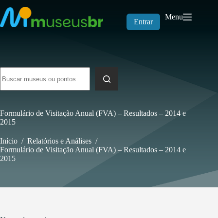
Pular
para
Menu
o
Entrar
conteúdo
Sem
resultados
Formulário de Visitação Anual (FVA) – Resultados – 2014 e
2015
Início
/
Relatórios e Análises
/
Formulário de Visitação Anual (FVA) – Resultados – 2014 e
2015