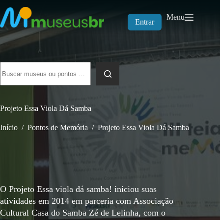
Pular
para
Menu
o
Entrar
conteúdo
Sem
resultados
Projeto Essa Viola Dá Samba
Início
/
Pontos de Memória
/
Projeto Essa Viola Dá Samba
O Projeto Essa viola dá samba! iniciou suas
atividades em 2014 em parceria com Associação
Cultural Casa do Samba Zé de Lelinha, com o