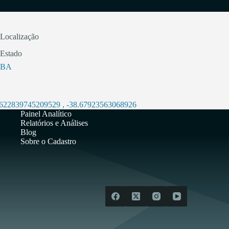
Localização
Estado
BA
.622839745209529
,
-38.67923563068926
Painel Analítico
Relatórios e Análises
Blog
Sobre o Cadastro