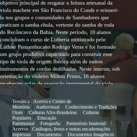
objetivo principal de resgatar a feitura artesanal da
viola machete em São Francisco do Conde e reinseri-
la nos grupos e comunidades de Sambadores que
praticam o samba chula, vertente do samba de roda
do Recôncavo da Bahia. Neste período, 10 alunos
concluíram o curso de Lutheria ministrado pelo
Luthier Pernambucano Rodrigo Veras e foi formado
um grupo produtivo capacitado para construir esse
tipo de viola de origem Ibérica além de outros
instrumentos de cordas dedilhadas. Neste ínterim, sob
orientação do violeiro Milton Primo, 16 alunos
receberam aulas de execução instrumental da viola
machete e seu repertório ancestral seriamente
ameaçado de extinção. Desde o início de suas
Temática
Acervo e Centro de
atividades, a Luteria produziu mais de 30
Memória
Audiovisual
Conhecimento e Tradições
instrumentos comercializados para vários estados,
Orais
Culturas Afro-Brasileiras
Culturas
Populares
Educação
contemplou cinco Mestres Violeiros do Recôncavo
Patrimonial
Fotografia
Patrimônio Imaterial
que não possuíam o instrumento com a doação de
Acervos
Catálogos, livros e outras encadernações
violas machete, protagonizou documentários e filmes
impressas
Documentos
Documentos Imagéticos