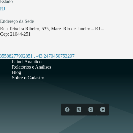
Estado
RJ
Endereço da Sede
Rua Teixeira Ribeiro, 535, Maré. Rio de Janeiro – RJ –
Cep: 21044-251
.85588277992851
,
-43.2470450753297
Painel Analítico
Relatórios e Análises
Blog
Sobre o Cadastro