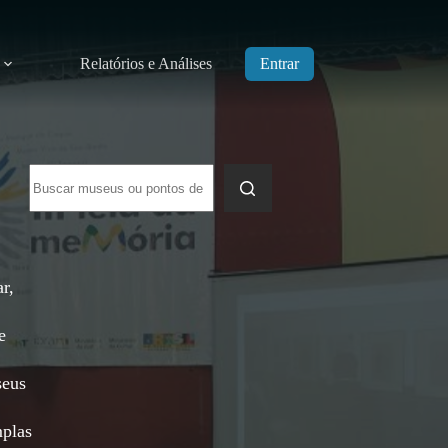
Relatórios e Análises
Entrar
Sem
resultados
r,
e
seus
mplas