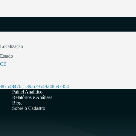
Localização
Estado
CE
2887548476
,
-39.679549248597354
Painel Analítico
Relatórios e Análises
Blog
Sobre o Cadastro