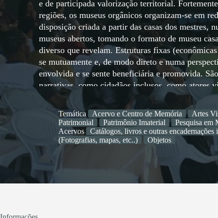
e de participada valorização territorial. Fortemen
regiões, os museus orgânicos organizam-se em rede
disposição criada a partir das casas dos mestres, 
museus abertos, tomando o formato de museu casa
diverso que revelam. Estruturas fixas (econômicas
se mutuamente e, de modo direto e numa perspecti
envolvida e se sente beneficiária e promovida. S
narrativas, como cidadãos inclusos, como atores v
comunitária e permitem às famílias monetizarem 
outros tempos e as platibandas, em suas formas s
Temática
Acervo e Centro de Memória
Artes Vi
tempos e geografias que atravessam o mar até alc
Patrimonial
Patrimônio Imaterial
Pesquisa em 
Nordeste do Brasil, a ideia, gerada na Fundação
Acervos
Catálogos, livros e outras encadernações 
(Fotografias, mapas, etc..)
Objetos
vivificação e transmissão das expressões artística
um processo inovador de sustentabilidade e desen
para poder ganhar o mundo, ao serviço da cultura e
reforço identitário das comunidades.
Informações