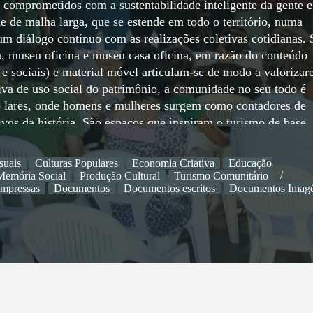
te comprometidos com a sustentabilidade inteligente da gente e
 de malha larga, que se estende em todo o território, numa
num diálogo contínuo com as realizações coletivas cotidianas.
, museu oficina e museu casa oficina, em razão do conteúdo
 e sociais) e material móvel articulam-se de modo a valorizar
va de uso social do patrimônio, a comunidade no seu todo é
ão lares, onde homens e mulheres surgem como contadores de
ivos da história. São espaços que inspiram o turismo de base
suas economias. São moradas, cujas paredes ganham cores de
ingelas, exibem a casa renovada, num diálogo harmônico com
suais
Culturas Populares
Economia Criativa
Educação
ançarem o Norte da África. Implementada na região do Ararip
Memória Social
Produção Cultural
Turismo Comunitário
 Casa Grande Memorial Homem do Kariri. Esta preservação,
impressas
Documentos
Documentos escritos
Documentos Imagé
s populares de modo autêntico e participado e sua mobilização
volvimento dos povos está hoje suficientemente experimentad
 das artes populares, da qualidade de vida dos indivíduos e 