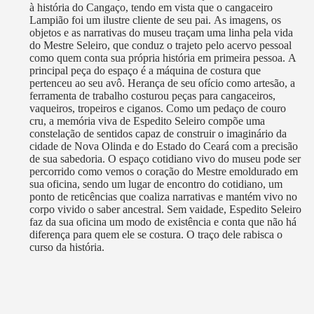
à história do Cangaço, tendo em vista que o cangaceiro
Lampião foi um ilustre cliente de seu pai. As imagens, os
objetos e as narrativas do museu traçam uma linha pela vida
do Mestre Seleiro, que conduz o trajeto pelo acervo pessoal
como quem conta sua própria história em primeira pessoa. A
principal peça do espaço é a máquina de costura que
pertenceu ao seu avô. Herança de seu ofício como artesão, a
ferramenta de trabalho costurou peças para cangaceiros,
vaqueiros, tropeiros e ciganos. Como um pedaço de couro
cru, a memória viva de Espedito Seleiro compõe uma
constelação de sentidos capaz de construir o imaginário da
cidade de Nova Olinda e do Estado do Ceará com a precisão
de sua sabedoria. O espaço cotidiano vivo do museu pode ser
percorrido como vemos o coração do Mestre emoldurado em
sua oficina, sendo um lugar de encontro do cotidiano, um
ponto de reticências que coaliza narrativas e mantém vivo no
corpo vivido o saber ancestral. Sem vaidade, Espedito Seleiro
faz da sua oficina um modo de existência e conta que não há
diferença para quem ele se costura. O traço dele rabisca o
curso da história.