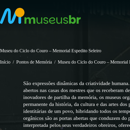
Pular
para
o
conteúdo
Museu do Ciclo do Couro – Memorial Espedito Seleiro
Início
/
Pontos de Memória
/
Museu do Ciclo do Couro – Memorial E
São expressões dinâmicas da criatividade humana. S
abertos nas casas dos mestres que os receberam de
inovadores de partilha da memória, os museus orgâ
permanente da história, da cultura e das artes dos
identitárias de um povo, hibridando todos os tempo
orgânicos são as portas abertas que conduzem do p
interpretada pelos seus verdadeiros obreiros, ofer