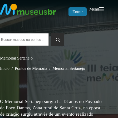
Pular
para
Menu
o
Entrar
conteúdo
Sem
resultados
Memorial Sertanejo
Início
/
Pontos de Memória
/
Memorial Sertanejo
O Memorial Sertanejo surgiu há 13 anos no Povoado
de Poço Dantas, Zona rural de Santa Cruz, na época
de criação surgiu através de um evento realizado