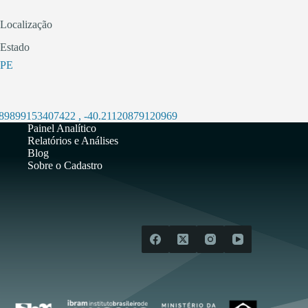
Localização
Estado
PE
389899153407422
,
-40.21120879120969
Painel Analítico
Relatórios e Análises
Blog
Sobre o Cadastro