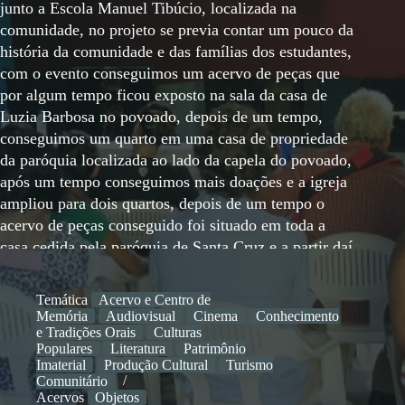
junto a Escola Manuel Tibúcio, localizada na
comunidade, no projeto se previa contar um pouco da
história da comunidade e das famílias dos estudantes,
com o evento conseguimos um acervo de peças que
por algum tempo ficou exposto na sala da casa de
Luzia Barbosa no povoado, depois de um tempo,
conseguimos um quarto em uma casa de propriedade
da paróquia localizada ao lado da capela do povoado,
após um tempo conseguimos mais doações e a igreja
ampliou para dois quartos, depois de um tempo o
acervo de peças conseguido foi situado em toda a
casa cedida pela paróquia de Santa Cruz e a partir daí
virou um museu. Desde de a criação atuamos
desenvolvendo ações com os estudantes da Escola no
Temática
Acervo e Centro de
Museu, recebemos escolas de grupos da sede do
Memória
Audiovisual
Cinema
Conhecimento
município e de municípios vizinhos, recebemos
e Tradições Orais
Culturas
Populares
Literatura
Patrimônio
também visitantes de várias partes do Brasil que
Imaterial
Produção Cultural
Turismo
geralmente de passagem pela região vêm conhecer o
Comunitário
acervo que possuímos de objetos ligados a vida do
Acervos
Objetos