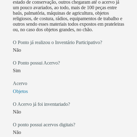
projeto foi desenvolvido com recursos da Lei Aldir
estado de conservação, outros chegaram até o acervo já
Blanc. Outro trabalho feito acontece fora do nosso
um pouco avariados, ao todo, mais de 100 peças entre
baús, palmatória, máquinas de agricultura, objetos
espaço, indo a outras cidades, projetos e eventos da
religiosos, de costura, rádios, equipamentos de trabalho e
região, dando palestras e participando sobre debates
outros sendo esses materiais todos expostos em prateleiras
sobre história, cultura e importância da memória e
ou, no caso dos objetos grandes, no chão.
tradições para o povo da nossa região.
O Ponto já realizou o Inventário Participativo?
Não
O Ponto possui Acervo?
Sim
Acervo
Objetos
O Acervo já foi inventariado?
Não
O ponto possui acervos digitais?
Não