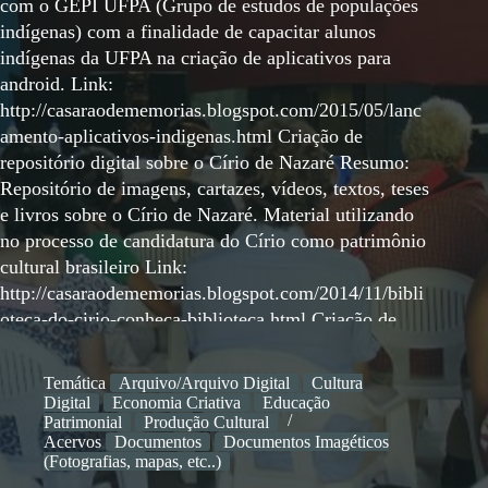
com o GEPI UFPA (Grupo de estudos de populações
indígenas) com a finalidade de capacitar alunos
indígenas da UFPA na criação de aplicativos para
android. Link:
http://casaraodememorias.blogspot.com/2015/05/lanc
amento-aplicativos-indigenas.html Criação de
repositório digital sobre o Círio de Nazaré Resumo:
Repositório de imagens, cartazes, vídeos, textos, teses
e livros sobre o Círio de Nazaré. Material utilizando
no processo de candidatura do Círio como patrimônio
cultural brasileiro Link:
http://casaraodememorias.blogspot.com/2014/11/bibli
oteca-do-cirio-conheca-biblioteca.html Criação de
repositório digital sobre Vicente Salles Resumo:
Repositório com as obras do escritor e historiador
Temática
Arquivo/Arquivo Digital
Cultura
Vicente Salles Link:
Digital
Economia Criativa
Educação
https://vicentesalles.wordpress.com/noticias-
Patrimonial
Produção Cultural
Acervos
Documentos
Documentos Imagéticos
biograficas/ Atualização e manutenção de repositório
(Fotografias, mapas, etc..)
digital UFPA2.0 Link: