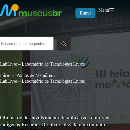
Pular
para
Menu
o
Entrar
conteúdo
Sem
resultados
LabLivre – Laboratório de Tecnologias Livres
Início
/
Pontos de Memória
/
LabLivre – Laboratório de Tecnologias Livres
Oficina de desenvolvimento de aplicativos culturais
indígenas Resumo: Oficina realizada em conjunto