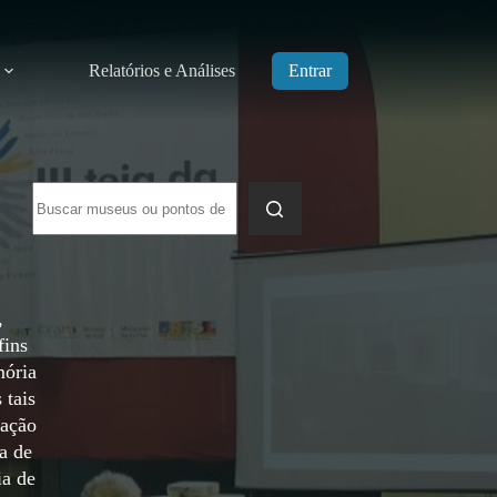
Relatórios e Análises
Entrar
Sem
resultados
,
fins
mória
 tais
uação
a de
ia de