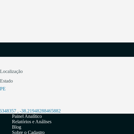
Localização
Estado
PE
36348357
,
-38.21948288465882
Painel Analítico
Relatórios e Análises
Blog
Sobre o Cadastro