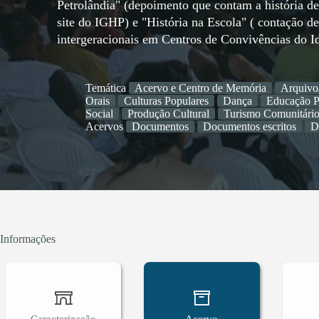
Petrolândia" (depoimento que contam a história d
site do IGHP) e "História na Escola" ( contação de 
intergeracionais em Centros de Convivências do I
Temática
Acervo e Centro de Memória
Arquivo
Orais
Culturas Populares
Dança
Educação P
Social
Produção Cultural
Turismo Comunitári
Acervos
Documentos
Documentos escritos
D
Informações
Caracterização
Acervo