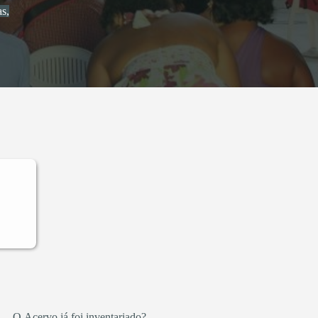
s,
O Acervo já foi inventariado?