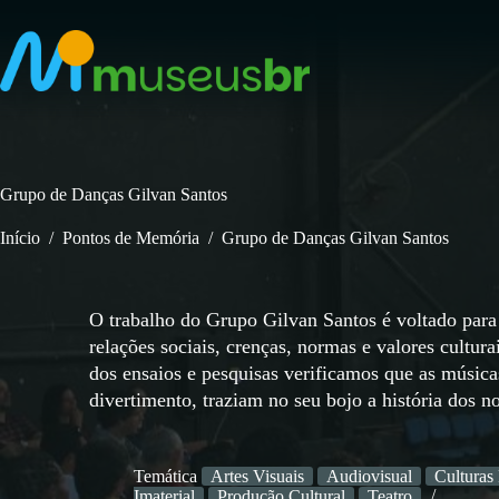
Pular
para
o
conteúdo
Grupo de Danças Gilvan Santos
Início
/
Pontos de Memória
/
Grupo de Danças Gilvan Santos
O trabalho do Grupo Gilvan Santos é voltado para 
relações sociais, crenças, normas e valores cultura
dos ensaios e pesquisas verificamos que as músic
divertimento, traziam no seu bojo a história dos n
Temática
Artes Visuais
Audiovisual
Culturas
Imaterial
Produção Cultural
Teatro