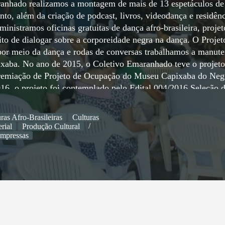
aranhado realizamos a montagem de mais de 13 espetáculos de
to, além da criação de podcast, livros, videodança e residênc
ministramos oficinas gratuitas de dança afro-brasileira, projet
to de dialogar sobre a corporeidade negra na dança. O Projet
 por meio da dança e rodas de conversas trabalhamos a manut
pixaba. No ano de 2015, o Coletivo Emaranhado teve o projeto
Premiação de Projeto de Ocupação do Museu Capixaba do Neg
, o projeto foi contemplado pelo Edital 004/2016 Seleção 
etivos Artísticos Juvenis no Estado do Espírito Santo, com o
17 recebemos mais dois prêmios, o Edital 005/2017 de Seleç
ras Afro-Brasileiras
Culturas
o “Verônica da Pas” ? MUCANE, ano 2017/2018, e a maior
rial
Produção Cultural
 o único projeto de Vitória contemplado na 5ª edição do Prêm
impressas
Ministério da Cultura (MinC), por meio da Secretaria da
ano de 2018 fomos aprovados no Edital nº 001/2018 ? Seleçã
teio de Despesas com Locomoção de Artistas, Técnicos e
ossa 6ª Edição, que foi uma proposta com um grande diferenc
rpo Afro para além da Grande Vitória, esta edição foi realiza
021 realizamos outra edição do Corpo Afro, de modo remoto,
eção de Proposta de Apresentação e Formação Artístico-Cultu