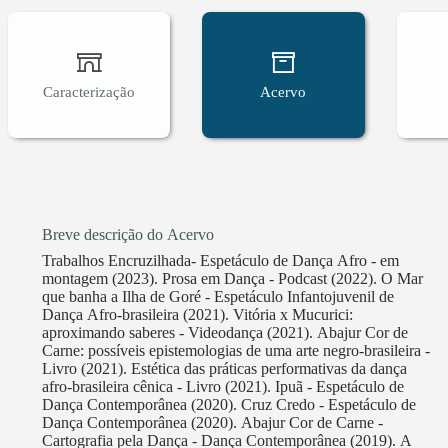
– Lei Aldir Blanc da prefeitura de Vitória (ES). P
2023, e está acontecendo em parceria com a Comp
Incentivo à Cultura Capixaba - LICC e Secretaria
âmbito da pesquisa acadêmica somos autores dos l
Caracterização
Acervo
epistemologias de uma arte negro-brasileira (2021)
cênica (2020). Assim, datar de 2013 pesquisamos a
processo da diáspora, como foco na montagem de e
cinematográfica e literatura. Atuando no cenário 
encontramos em uma fase profissional em que pret
brasileiras, trabalhando com projetos dentro de u
Breve descrição do Acervo
considerando o corpo e a arte negra como um todo
Trabalhos Encruzilhada- Espetáculo de Dança Afro - em
epistemologias negro-brasileiras e seus fundament
montagem (2023). Prosa em Dança - Podcast (2022). O Mar
que banha a Ilha de Goré - Espetáculo Infantojuvenil de
Dança Afro-brasileira (2021). Vitória x Mucurici:
aproximando saberes - Videodança (2021). Abajur Cor de
Carne: possíveis epistemologias de uma arte negro-brasileira -
Livro (2021). Estética das práticas performativas da dança
afro-brasileira cênica - Livro (2021). Ipuã - Espetáculo de
Dança Contemporânea (2020). Cruz Credo - Espetáculo de
Dança Contemporânea (2020). Abajur Cor de Carne -
Cartografia pela Dança - Dança Contemporânea (2019). A