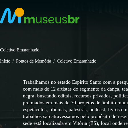
Pular
para
o
conteúdo
Coletivo Emaranhado
Início
/
Pontos de Memória
/
Coletivo Emaranhado
Trabalhamos no estado Espírito Santo com a pesqu
com mais de 12 artistas do segmento da dança, tea
negra, buscando editais, recursos privados, polític
premiados em mais de 70 projetos de âmbito munic
espetáculos, oficinas, palestras, podcast, livros
trabalhos são atravessamos pelo propósito de resg
sede está localizada em Vitória (ES), local onde r