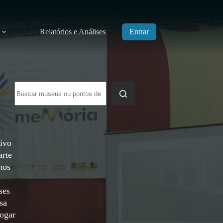
Relatórios e Análises
Entrar
Sem
resultados
tivo
arte
mos
ses
sa
logar