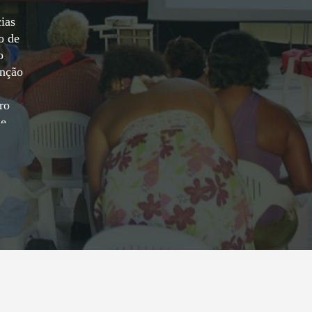
ias
o de
o
enção
ro
de
 qual
ão de
io
o e
ial,
da na
 via
ral