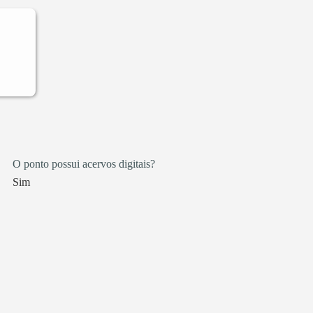
 em
s
s no
 Nos
o-
O ponto possui acervos digitais?
Sim