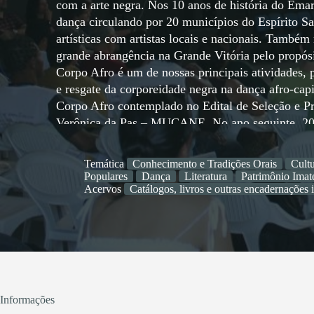
com a arte negra. Nos 10 anos de história do Em
dança circulando por 20 municípios do Espírito San
artísticas com artistas locais e nacionais. Também 
grande abrangência na Grande Vitória pelo propósi
Corpo Afro é um de nossas principais atividades,
e resgate da corporeidade negra na dança afro-ca
Corpo Afro contemplado no Edital de Seleção e 
Verônica da Pas – MUCANE. No ano seguinte, 2016
Projetos Culturais e Concessão de Prêmio para Col
realizamos nossa 2ª Edição do Corpo Afro. Em 20
Temática
Conhecimento e Tradições Orais
Cultu
Projeto de Ocupação do Museu Capixaba do Negr
Populares
Dança
Literatura
Patrimônio Imate
condecoração de Cultura Popular do Brasil, sendo
Acervos
Catálogos, livros e outras encadernações 
Culturas Populares ? Leandro Gomes de Barros do 
Cidadania e da Diversidade Cultural (SCDC). No 
Concessão de Apoio Cultural-Financeiro para Cus
Estudiosos da Cultura da Secult/ES e realizamos n
pois foi a primeira oportunidade de levarmos o Co
cidade de Guaçuí, no Sul do Espírito Santo. Em 2
Informações
Edital de Chamamento Público nº 005/2021 de Sel