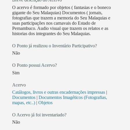
conhecido como (Zezinho de Malaquias), assumiu a
O acervo é formado por objetos ( fantasias e o boneco
direção da brincadeira, na época, sediada no Alto do
gigante do Seu Malaquias) Documentos ( jornais,
fotografias que trazem a memoria do Seu Malaquias e
Céu, Beberibe. Anos depois ele reformou o estatuto
suas participações nos carnavais do Estado de
da troça, passando para a categoria dos clubes de
Pernambuco. Audio visual que trazem os relatos e as
frevo. Fazem parte do seu repertório os frevos-de-rua
historias dos integrantes do Seu Malaquias.
“Malaquias no Frevo” e “Recordação de Maracujá”,
O Ponto já realizou o Inventário Participativo?
composições do Maestro Nunes; e “Seu Malaquias”
Não
hino do clube, de autoria de José Bartolomeu; “Seu
Malaquias Descendo o Alto” Maestro Edson
O Ponto possui Acervo?
Rodrigues, “Seu Malaquias 75 Anos” maestro Duda,
Sim
e também Frevo canção “Seu Malaquias Chegou o
Carnaval” de autoria de Claudionor Germano um dos
Acervo
grandes baluartes do frevo pernambucano.
Catálogos, livros e outras encadernações impressas
|
Documentos
|
Documentos Imagéticos (Fotografias,
mapas, etc..)
|
Objetos
O Acervo já foi inventariado?
Não