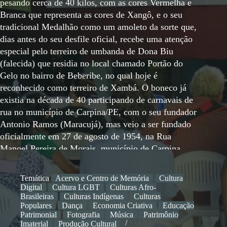
pesando cerca de 40 kilos, com as cores Vermelha e
Branca que representa as cores de Xangô, e o seu
tradicional Medalhão como um amoleto da sorte que,
dias antes do seu desfile oficial, recebe uma atenção
especial pelo terreiro de umbanda de Dona Biu
(falecida) que residia no local chamado Portão do
Gelo no bairro de Beberibe, no qual hoje é
reconhecido como terreiro de Xambá. O boneco já
existia na década de 40 participando de carnavais de
rua no município de Carpina/PE, com o seu fundador
Antonio Ramos (Maracujá), mas veio a ser fundado
oficialmente em 27 de agosto de 1954, na Rua
Manoel Pereira de Morais, município de Carpina,
onde hoje existe uma Rua no município de Carpina
em homenagem ao Sr. Antonio Ramos, e a Rua é
Temática
Acervo e Centro de Memória
Cultura
conhecida por Maracujá. A idéia da sua fundação foi
Digital
Cultura LGBT
Culturas Afro-
do motorneiro da Tramws do Brasil, Antonio Ramos
Brasileiras
Culturas Indígenas
Culturas
Populares
Dança
Economia Criativa
Educação
de Oliveira. O nome “Seu Malaquias” veio da
Patrimonial
Fotografia
Música
Patrimônio
amizade de Antonio Ramos, com uma família que
Imaterial
Produção Cultural