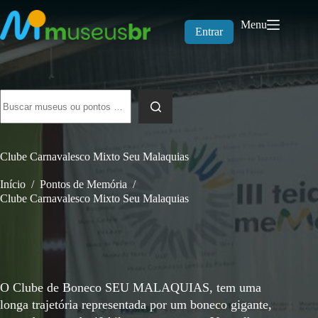
Pular
para
Menu
o
Entrar
conteúdo
Sem
resultados
Clube Carnavalesco Mixto Seu Malaquias
Início
/
Pontos de Memória
/
Clube Carnavalesco Mixto Seu Malaquias
O Clube de Boneco SEU MALAQUIAS, tem uma
longa trajetória representada por um boneco gigante,