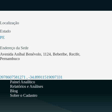
Localização
Estado
PE
Endereço da Sede
Avenida Aníbal Benévolo, 1124, Beberibe, Recife,
Pernambuco
00978607581271
,
-34.89911519097331
Painel Analítico
Relatórios e Análises
Blog
Sobre o Cadastro