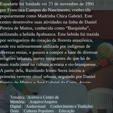
Espadarte foi fundado em 23 de novembro de 1991
por Francisca Campos do Nascimento, conhecida
popularmente como Madrinha Chica Gabriel. Este
centro desenvolve suas atividades na linha de Daniel
Pereira de Mattos, conhecida como “Barquinha”,
utilizando a bebida Ayahuasca. Esta bebida foi trazida
por seringueiros do coração da floresta amazônica,
onde era milenarmente utilizada por indígenas de
diversas etnias, e passou a compor a base de diversas
religiões urbanas, partes integrantes do que há de
mais tradicional na cultura acreana e rio-branquense.
A partir dela, Raimundo Irineu Serra iniciou a
primeira vertente ritual urbana, seguindo por Daniel
Pereira de Mattos e José Gabriel da Costa. Assim,
vários centros foram fundados e as Culturas
Ayahuasqueiras se expandiram no Acre, em outros
Temática
Acervo e Centro de
estados brasileiros e também em diversos países do
Memória
Arquivo/Arquivo
mundo. A importância cultural e histórica da
Digital
Audiovisual
Conhecimento e Tradições
Orais
Culturas Populares
Educação
Ayahuasca para o universo cultural rio-branquense,