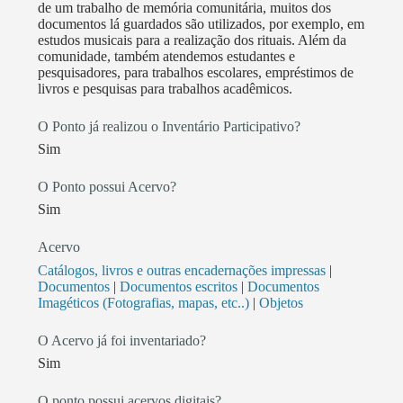
de um trabalho de memória comunitária, muitos dos
diversos eventos de formação (seminários,
documentos lá guardados são utilizados, por exemplo, em
conferências e fóruns) de cultura: • Em 2010, através
estudos musicais para a realização dos rituais. Além da
de diversos membros do Centro, participamos da
comunidade, também atendemos estudantes e
pesquisadores, para trabalhos escolares, empréstimos de
organização e realização do “Seminário das
livros e pesquisas para trabalhos acadêmicos.
Comunidades Ayahuasqueiras: construindo políticas
públicas para o Acre”, que contou com o apoio da
O Ponto já realizou o Inventário Participativo?
FGB e da Fundação Elias Mansour; (cópia folder) •
Sim
Em 2006, participou do Seminário Ayahuasca –
Grupo Multidisciplinar de Trabalho; (cópia folder) •
O Ponto possui Acervo?
Em 2012, participou do I Fórum Setorial das Culturas
Sim
Ayahuasqueiras; (cópia folder) • Participou
Acervo
ativamente, através de sua representante, Flávia
Catálogos, livros e outras encadernações impressas
|
Burlamaqui, da II Conferência Internacional da
Documentos
|
Documentos escritos
|
Documentos
Ayahuasca, desde as discussões iniciais sobre a
Imagéticos (Fotografias, mapas, etc..)
|
Objetos
participação da Câmara na Conferência, a convite do
ICCERS, até a construção das três mesas que a
O Acervo já foi inventariado?
Câmara Temática apresentou na Conferência. A
Sim
representante do Centro mediou a mesa “Histórias e
O ponto possui acervos digitais?
‘causos’ dos mestres fundadores das comunidades