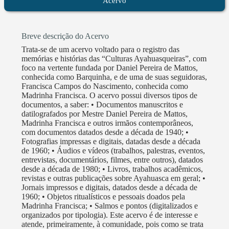
Acervo
comunidades ayahuasqueiras de Rio Branco têm
realizado diversas ações de preservação e registro da
memória, com pesquisas, publicações e organização
Breve descrição do Acervo
de seus acervos em memoriais comunitários. O
Trata-se de um acervo voltado para o registro das
Centro desenvolve como atividade principal o
memórias e histórias das “Culturas Ayahuasqueiras”, com
atendimento as pessoas da comunidade local, do
foco na vertente fundada por Daniel Pereira de Mattos,
estado, do país e até do exterior, nas chamadas Obras
conhecida como Barquinha, e de uma de suas seguidoras,
Francisca Campos do Nascimento, conhecida como
de Caridade, todos às quintas-feiras e sábados, com
Madrinha Francisca. O acervo possui diversos tipos de
estimativa de 200 atendimentos/mês. Realiza também
documentos, a saber: • Documentos manuscritos e
as Romarias, no total de 05 (cinco) a cada ano:
datilografados por Mestre Daniel Pereira de Mattos,
Madrinha Francisca e outros irmãos contemporâneos,
Romaria de São Sebastião; Romaria de São José;
com documentos datados desde a década de 1940; •
Romaria de Nossa Senhora; Romaria de Nossa
Fotografias impressas e digitais, datadas desde a década
Senhora da Glória e Romaria de São Francisco. Além
de 1960; • Áudios e vídeos (trabalhos, palestras, eventos,
entrevistas, documentários, filmes, entre outros), datados
das atividades citadas, são realizados ainda vários
desde a década de 1980; • Livros, trabalhos acadêmicos,
outros compromissos espirituais, seguindo um
revistas e outras publicações sobre Ayahuasca em geral; •
calendário ritualístico pré-definido. Além disso, a
Jornais impressos e digitais, datados desde a década de
1960; • Objetos ritualísticos e pessoais doados pela
comunidade possui forte atuação na vertente cultural
Madrinha Francisca; • Salmos e pontos (digitalizados e
e de preservação do Patrimônio Histórico, realizando
organizados por tipologia). Este acervo é de interesse e
e participando de diversas atividades. Participamos de
atende, primeiramente, à comunidade, pois como se trata