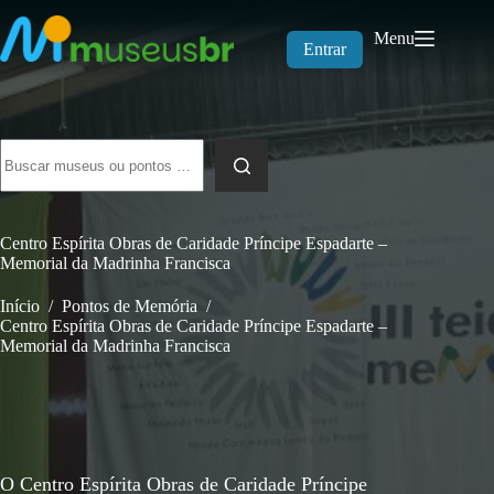
Pular
para
Menu
o
Entrar
conteúdo
Sem
resultados
Centro Espírita Obras de Caridade Príncipe Espadarte –
Memorial da Madrinha Francisca
Início
/
Pontos de Memória
/
Centro Espírita Obras de Caridade Príncipe Espadarte –
Memorial da Madrinha Francisca
O Centro Espírita Obras de Caridade Príncipe