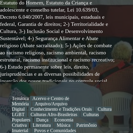
Estatuto do Homem, Estatuto da Criança e
adolescente e conselho tutelar, Lei 10.639/03,
Decreto 6.040/2007, leis municipais, estaduais e
federal, Garantia de direitos; 2-) Territorialidade e
Cultura, 3-) Inclusão Social e Desenvolvimento
Sustentável; 4-) Segurança Alimentar e Abate
religioso (Abate sacralizado); 5-) Ações de combate
ao racismo religioso, racismo ambiental, racismo
estrutural, racismo institucional e racismo recreativo;
6-) Estudo permanente sobre leis, direito,
jurisprudências e as diversas possibilidades de
inserção dos povos tradicionais no controle social,
conselhos, fóruns; 7-) Pesquisa permanente sobre
cultura ancestral, memória, cultura de matrizes
Temática
Acervo e Centro de
africanas, patrimônio material e imaterial. 8-)
Memória
Arquivo/Arquivo
Oficinas de Danças Tradicionais – danças de matrizes
Digital
Conhecimento e Tradições Orais
Cultura
LGBT
Culturas Afro-Brasileiras
Culturas
africanas, expressão corporal e dança afro-brasileira;
Populares
Dança
Economia
9-) Oficinas de Percussão - Toques e ritmos afro-
Criativa
Literatura
Música
Patrimônio
brasileiros, toques tradicionais e percussão das
Imaterial
Povos e Comunidades