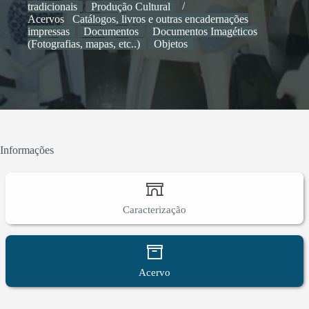
tradicionais
Produção Cultural
diversas expressões culturais populares. 10-) Oficinas
Acervos
Catálogos, livros e outras encadernações
de cânticos – 11-) Samba de roda; 12-) Samba de
impressas
Documentos
Documentos Imagéticos
Caboclo.
(Fotografias, mapas, etc..)
Objetos
Informações
Caracterização
Acervo