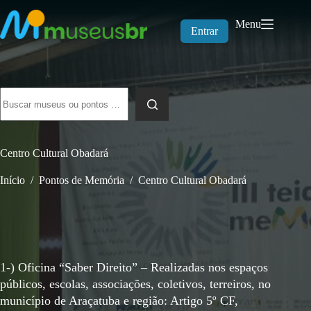
Pular
para
Menu
o
Entrar
conteúdo
Sem
resultados
Centro Cultural Obadará
Início
/
Pontos de Memória
/
Centro Cultural Obadará
1-) Oficina “Saber Direito” – Realizadas nos espaços
públicos, escolas, associações, coletivos, terreiros, no
município de Araçatuba e região: Artigo 5º CF,