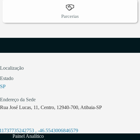
Parcerias
Localização
Estado
SP
Endereço da Sede
Rua José Lucas, 11, Centro, 12940-700, Atibaia-SP
.11737735242753
,
-46.5543006846579
Painel Analítico