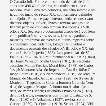
O Casarão Julia Ferraz é um sobrado de mais de 240
anos com 496,40 m² de área, construído em taipa e
madeira. Possui diversos cômodos, um pátio interno e um
jardim do início do século XX, com canteiros definidos
com tijolos. Em seu espaço interno, ainda se conservam
diversos objetos, móveis, livros e revistas antigas que
fizeram parte do cotidiano familiar dos séculos XVIII,
XIX e XX. Seu acervo documental dispõe de 1.200 itens
entre publicações, livros, revistas, jornais e partituras
musicais, programas de eventos culturais, registros sobre
o artesanato local, cadernos, fotografias, quadros e
documentos pessoais dos séculos XVIII, XIX e XX, tais
como: Leis do Império (1836); Leis provinciais de São
Paulo (1835 – 1849); Droit International n.1 e n.2 (1848),
de Henry Wheaton; Mellü Opera (1781), de Paschalis
Josephus Millius Freirius; Moral Ética (1778), de Carlos
Joseph Mourato; Atlas do Império do Brasil (1868); O
moço Louro (1916) e A Namoradeira (1919), de Joaquim
Manuel de Macedo; As duas rivais (1920), de Xavier de
Montépin; Tragédias da Corte: a formosa Gabriela (sem
data) de Augusto Maquet; A formosura da alma (sem
data) de Perez Escrich; Dicionário Etymológico (1928),
de Silva Bastos; exemplares dos jornais O Estado de S.
Paulo (1930) e O Atibaiense (1937); revistas como
Carioca (1939), D. Quixote (1919), Selecta (1924), Vida