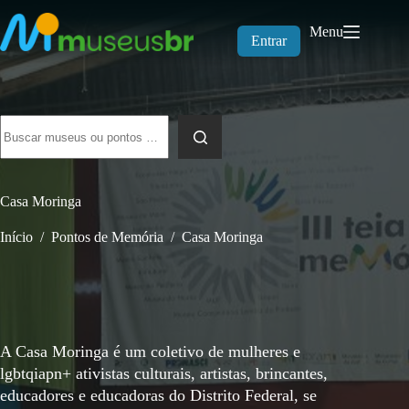
Pular
para
Menu
o
Entrar
conteúdo
Sem
resultados
Casa Moringa
Início
/
Pontos de Memória
/
Casa Moringa
A Casa Moringa é um coletivo de mulheres e
lgbtqiapn+ ativistas culturais, artistas, brincantes,
educadores e educadoras do Distrito Federal, se