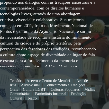
propondo aos diálogos com as tradições ancestrais e a
contemporaneidade, com os direitos humanos e
tecnologias livres, através de uma abordagem
criativa, vivencial e colaborativa. Sua trajetória
começou em 2011, fruto do Movimento Nacional de
Pontos e Cultura e da Ação Griô Nacional, e surgiu
da necessidade de recontar a história do movimento
cultural da cidade e do próprio território, pela
perspectiva das fazedoras das tradições, reconhecendo
a cultura como espaço de diversidade de lugar de fala
e escuta para a fortalecimento da memória e
consciência comunitária. A Casa Moringa é
fundamentada na metodologia da Pedagogia Griô,
onde encantamento, vivencia, dialogo e produção
Temática
Acervo e Centro de Memória
Arte de
partilhada é um caminho para aprendizagem, e o
Rua
Audiovisual
Conhecimento e Tradições
espaço da roda e das brincadeiras, uma uma
Orais
Cultura LGBT
Culturas Populares
Mídias
Comunitárias
Patrimônio Imaterial
Produção
tecnologia comunitária. Essa proposta propõe a
Cultural
Teatro
valorizar a memória oral, os mestres e mestras das
tradições brasileiras e do DF, criando e fortalecendo