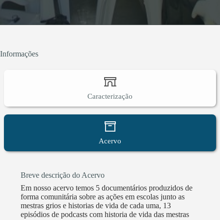
espaços de partilha, ação em rede, num fluxo entre
centros e periferias, refletindo e (re)desenhando essas
geografias, na construção de políticas públicas para a
educação, saúde e cultura.
Informações
Caracterização
Acervo
Breve descrição do Acervo
Em nosso acervo temos 5 documentários produzidos de
forma comunitária sobre as ações em escolas junto as
mestras grios e historias de vida de cada uma, 13
episódios de podcasts com historia de vida das mestras