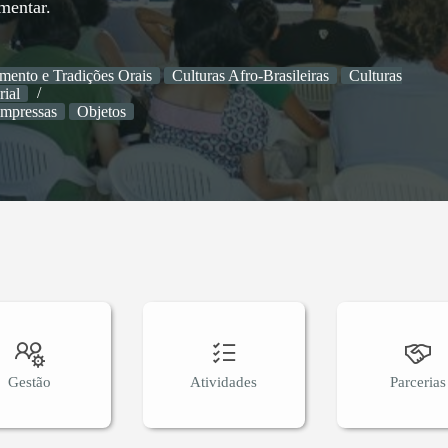
mentar.
mento e Tradições Orais
Culturas Afro-Brasileiras
Culturas
rial
impressas
Objetos
Gestão
Atividades
Parcerias