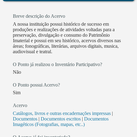
plataforma digital” – Durante a pandemia. • Criação
do Coletivo “VIDIGAL VIVE” – ( Junção de varias
instituições do Vidigal que teve por objetivo ajudar
Breve descrição do Acervo
mais de 2500 famílias durante o isolamento social. •
A nossa instituição possui histórico de sucesso em
Realização do evento “Laje da Tia Léa” ação essa que
produções e realizações de atividades voltadas para a
preservação, divulgação e consumo do Patrimônio
mistura danças e culinária de favela reconhecida e
Imaterial e possui em seu histórico, acervos diversos nas
certificada pela secretaria municipal de cultura do Rio
áreas; fonográficas, literárias, arquivos digitais, musica,
– 2015 • Formação da turma de dança politécnica no
audiovisual e teatral.
Centro Cultural Bom Jardim - Fortaleza CE com
O Ponto já realizou o Inventário Participativo?
oficina de jongo. • Curso de formação dos
Não
Educadores que atuam nas 21 unidades da
FUNDAÇÃO CASA - ESTADO DE SÃO PAULO
O Ponto possui Acervo?
PELO Projeto Arte para Todos – GADA com oficina
Sim
de danças Populares.
Acervo
Catálogos, livros e outras encadernações impressas
|
Documentos
|
Documentos escritos
|
Documentos
Imagéticos (Fotografias, mapas, etc..)