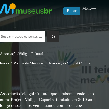
Pular
para
Menu
o
Entrar
conteúdo
Sem
resultados
Associação Vidigal Cultural
Início
/
Pontos de Memória
/
Associação Vidigal Cultural
Associação Vidigal Cultural que também atende pelo
nome Projeto Vidigal Capoeira fundado em 2010 ao
longo desses anos vem atuando com produções