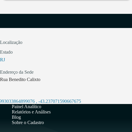
Localização
Estado
RJ
Endereço da Sede
Rua Benedito Calixto
.993033864899076
,
-43.237071590667675
Painel Analítico
Relatórios e Análises
Blog
Sobre o Cadastro