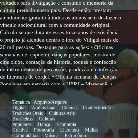
voltados para divulgação e consumo e memoria da
cultura preta do nosso país. Desde então, prestam
atendimento gratuito à todos os alunos sem desfazer o
vínculo sociocultural com a comunidade original.
Calcula-se que durante esses treze anos de existência
o projeto já atendeu dentro e fora do Vidigal mais de
20 mil pessoas. Destaque para as ações: • Oficinas
semanais de; capoeira, danças populares, mostra de
cine clube, contação de historia, toques e confecção
de instrumentos de percussão, produção e confecção
de literatura de cordel. • Oficina semanal de Danças
Populares em parceria com a UERJ – Maracanã. •
Realização do maior evento de cultura popular
realizado em favela “ Encontro Nacional de Cultura
Temática
Arquivo/Arquivo
Popular no Vidigal” que está em sua 10° Edição e que
Digital
Audiovisual
Cinema
Conhecimento e
já reuniu centenas de mestres da cultura afro
Tradições Orais
Culturas Afro-
Brasileiras
Culturas
brasileira de diversas regiões do país. • Evento
Populares
Dança
Economia
Vidigal Cultural – 2017 a 2021 • Produção dos Livros
Criativa
Fotografia
Literatura
Mídias
“Mestre Índio Maranhão Volumes 1 e 2. • Produção
Comunitárias
Música
Patrimônio