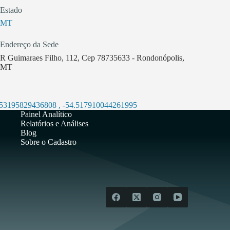
Estado
MT
Endereço da Sede
R Guimaraes Filho, 112, Cep 78735633 - Rondonópolis,
MT
.53195829436808
,
-54.517910044261995
Painel Analítico
Relatórios e Análises
Blog
Sobre o Cadastro