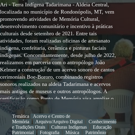
Ari - Terra Indígena Tadarimana - Aldeia Central,
localizada no município de Rondonópolis, MT, vem
promovendo atividades de Memória Cultural,
desenvolvimento comunitário e incentivo à práticas
culturais desde setembro de 2021. Entre tais
atividades, foram realizadas oficinas de artesanato
indígena, confeitaria, cerâmica e pinturas faciais
indígenas. Concomitantemente, desde julho de 2022,
realizamos em parceria com o antropólogo João
Kelmer a construção de um acervo sonoro de cantos
cerimoniais Boe-Bororo, combinando registros
sonoros realizados na aldeia Tadarimana e acervos
mais antigos de museus e outros antropólogos. A
certificação como Ponto de Memória visa ampliar o
escopo de atuação da AAMA no campo da memória e
museologia social.
Temática
Acervo e Centro de
Memória
Arquivo/Arquivo Digital
Conhecimento
e Tradições Orais
Culturas Indígenas
Educação
Patrimonial
Fotografia
Música
Patrimônio