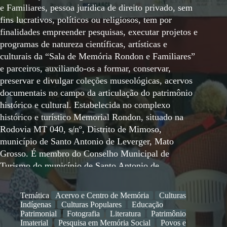
e Familiares, pessoa jurídica de direito privado, sem
fins lucrativos, políticos ou religiosos, tem por
finalidades empreender pesquisas, executar projetos e
programas de natureza científicas, artísticas e
culturais da “Sala de Memória Rondon e Familiares”
e parceiros, auxiliando-os a formar, conservar,
preservar e divulgar coleções museológicas, acervos
documentais no campo da articulação do patrimônio
histórico e cultural. Estabelecida no complexo
histórico e turístico Memorial Rondon, situado na
Rodovia MT 040, s/nº, Distrito de Mimoso,
município de Santo Antonio de Leverger, Mato
Grosso. É membro do Conselho Municipal de
Turismo do município de Santo Antonio de
Leverger/MT. Está em fase de recepção do título de
entidade de utilidade pública municipal. Participa e
Temática
Acervo e Centro de Memória
Culturas
apoia atividades de cunho cultural e comunitária no
Indígenas
Culturas Populares
Educação
Distrito de Mimoso, preocupada com a manutenção
Patrimonial
Fotografia
Literatura
Patrimônio
Imaterial
Pesquisa em Memória Social
Povos e
da memória social do povo do pantanal, uma vez que