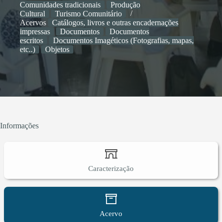
Comunidades tradicionais
Produção
a comunidade tradicional de Mimoso faz parte como
Cultural
Turismo Comunitário
moradores, desse ecossistema.
Acervos
Catálogos, livros e outras encadernações
impressas
Documentos
Documentos
escritos
Documentos Imagéticos (Fotografias, mapas,
etc..)
Objetos
Informações
Caracterização
Acervo