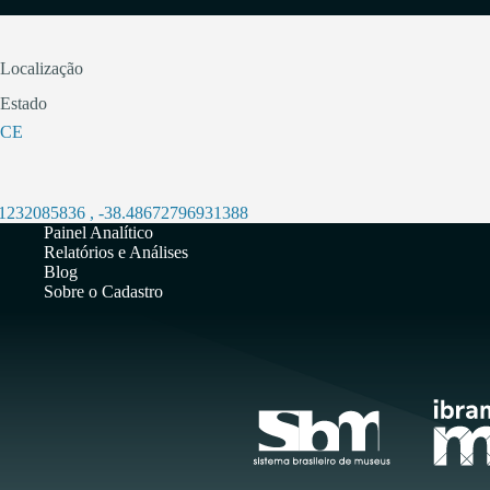
Localização
Estado
CE
31232085836
,
-38.48672796931388
Painel Analítico
Relatórios e Análises
Blog
Sobre o Cadastro