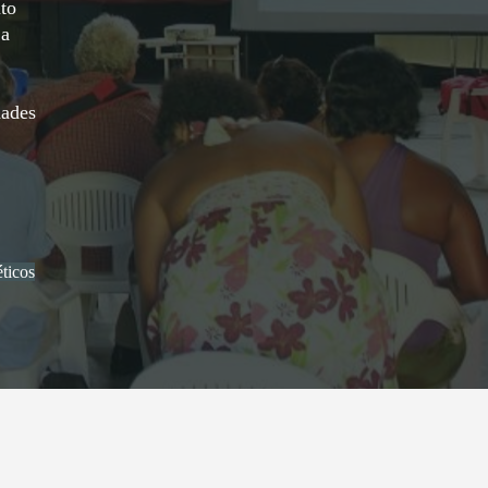
nto
 a
dades
ticos