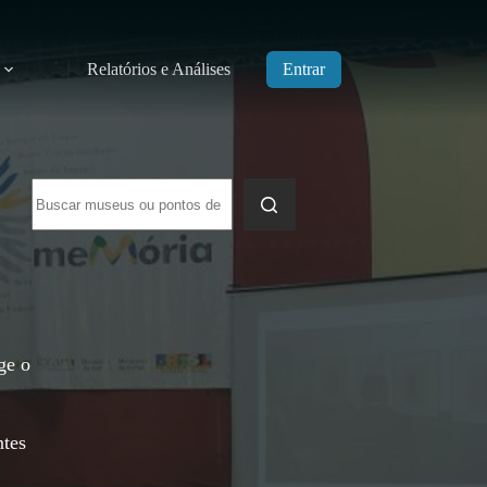
Relatórios e Análises
Entrar
Sem
resultados
ge o
ntes