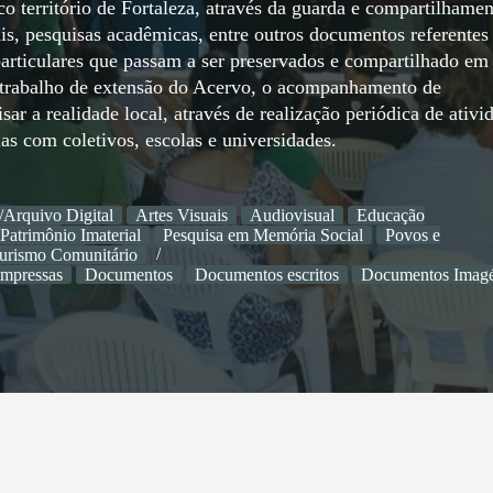
ico território de Fortaleza, através da guarda e compartilhame
uais, pesquisas acadêmicas, entre outros documentos referentes
 particulares que passam a ser preservados e compartilhado em
o trabalho de extensão do Acervo, o acompanhamento de
r a realidade local, através de realização periódica de ativi
ias com coletivos, escolas e universidades.
/Arquivo Digital
Artes Visuais
Audiovisual
Educação
Patrimônio Imaterial
Pesquisa em Memória Social
Povos e
urismo Comunitário
impressas
Documentos
Documentos escritos
Documentos Imagé