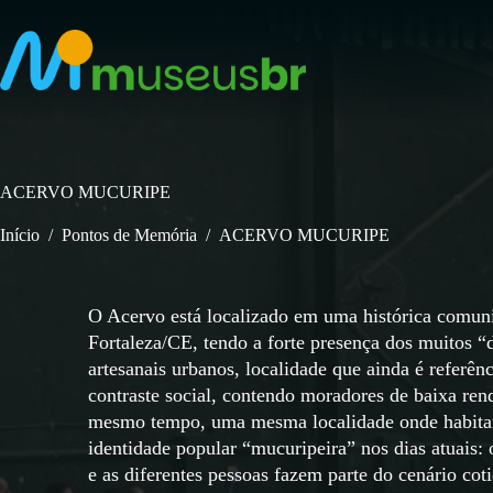
Pular
para
o
conteúdo
ACERVO MUCURIPE
Início
/
Pontos de Memória
/
ACERVO MUCURIPE
O Acervo está localizado em uma histórica comuni
Fortaleza/CE, tendo a forte presença dos muitos 
artesanais urbanos, localidade que ainda é referê
contraste social, contendo moradores de baixa ren
mesmo tempo, uma mesma localidade onde habitam 
identidade popular “mucuripeira” nos dias atuais: 
e as diferentes pessoas fazem parte do cenário cot