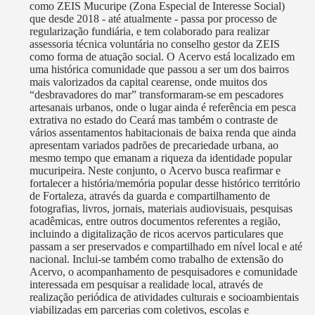
como ZEIS Mucuripe (Zona Especial de Interesse Social)
que desde 2018 - até atualmente - passa por processo de
regularização fundiária, e tem colaborado para realizar
assessoria técnica voluntária no conselho gestor da ZEIS
como forma de atuação social. O Acervo está localizado em
uma histórica comunidade que passou a ser um dos bairros
mais valorizados da capital cearense, onde muitos dos
“desbravadores do mar” transformaram-se em pescadores
artesanais urbanos, onde o lugar ainda é referência em pesca
extrativa no estado do Ceará mas também o contraste de
vários assentamentos habitacionais de baixa renda que ainda
apresentam variados padrões de precariedade urbana, ao
mesmo tempo que emanam a riqueza da identidade popular
mucuripeira. Neste conjunto, o Acervo busca reafirmar e
fortalecer a história/memória popular desse histórico território
de Fortaleza, através da guarda e compartilhamento de
fotografias, livros, jornais, materiais audiovisuais, pesquisas
acadêmicas, entre outros documentos referentes a região,
incluindo a digitalização de ricos acervos particulares que
passam a ser preservados e compartilhado em nível local e até
nacional. Inclui-se também como trabalho de extensão do
Acervo, o acompanhamento de pesquisadores e comunidade
interessada em pesquisar a realidade local, através de
realização periódica de atividades culturais e socioambientais
viabilizadas em parcerias com coletivos, escolas e