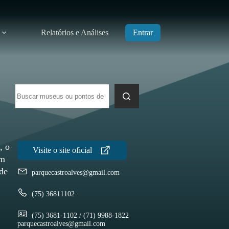
Relatórios e Análises
Entrar
Sem
resultados
, o
um
de
parquecastroalves@gmail.com
(75) 36811102
(75) 3681-1102 / (71) 9988-1822
parquecastroalves@gmail.com