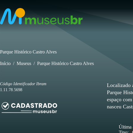
Pular
para
o
conteúdo
Parque Histórico Castro Alves
Início
/
Museus
/
Parque Histórico Castro Alves
Código Identificador Ibram
Localizado 
1.11.78.5698
Parque Hist
espaço com 
nasceu Cast
Última 
Tipo: