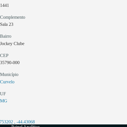
1441
Complemento
Sala 23
Bairro
Jockey Clube
CEP
35790-000
Município
Curvelo
UF
MG
.753202
,
-44.43068
Painel Analítico