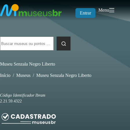
Pular
para
Menu
o
Entrar
conteúdo
Sem
resultados
Museu Senzala Negro Liberto
Início
/
Museus
/
Museu Senzala Negro Liberto
Código Identificador Ibram
2.21.59.4322