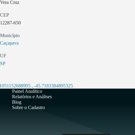
Vera Cruz
CEP
12287-650
Município
Caçapava
UF
SP
.1051152688995
,
-45.7183384895325
Painel Analítico
Relatórios e Análises
Blog
Sobre o Cadastro