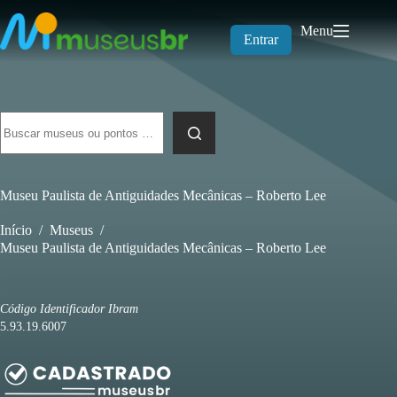
Pular
para
Menu
o
Entrar
conteúdo
Sem
resultados
Museu Paulista de Antiguidades Mecânicas – Roberto Lee
Início
/
Museus
/
Museu Paulista de Antiguidades Mecânicas – Roberto Lee
Código Identificador Ibram
5.93.19.6007