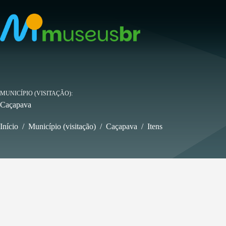
Pular
para
o
conteúdo
MUNICÍPIO (VISITAÇÃO)
Caçapava
Início
/
Município (visitação)
/
Caçapava
/
Itens