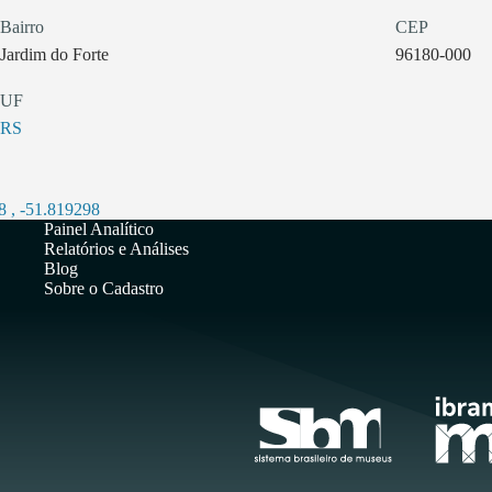
Bairro
CEP
Jardim do Forte
96180-000
UF
RS
8
,
-51.819298
Painel Analítico
Relatórios e Análises
Blog
Sobre o Cadastro