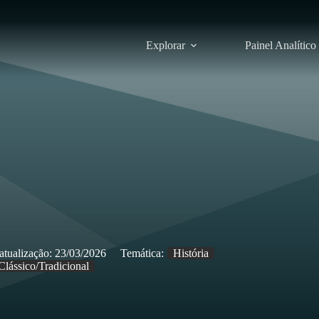
Explorar
Painel Analítico
atualização:
23/03/2026
Temática:
História
Clássico/Tradicional