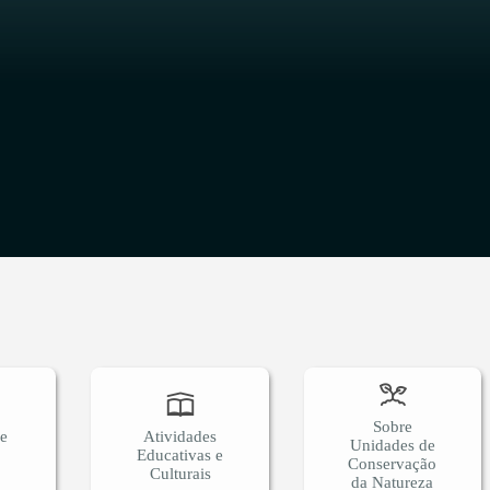
O
Sobre
 e
Atividades
Unidades de
Educativas e
Conservação
Culturais
da Natureza