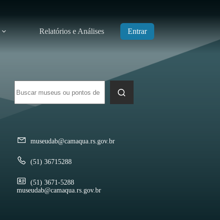
Relatórios e Análises
Entrar
Sem
resultados
museudab@camaqua.rs.gov.br
(51) 36715288
(51) 3671-5288
museudab@camaqua.rs.gov.br