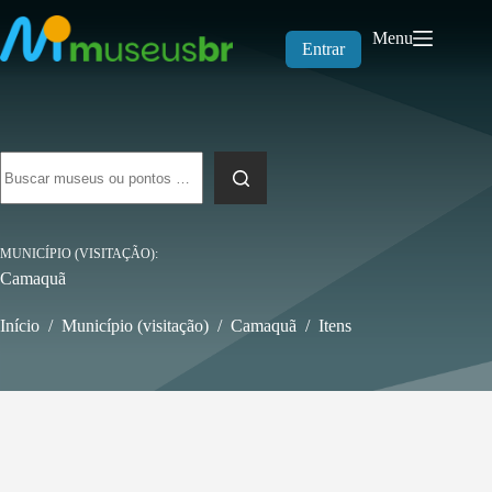
Pular
para
Menu
o
Entrar
conteúdo
Sem
resultados
MUNICÍPIO (VISITAÇÃO)
Camaquã
Início
/
Município (visitação)
/
Camaquã
/
Itens