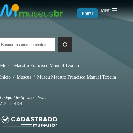
Pular
para
Menu
o
Entrar
conteúdo
Sem
resultados
Museu Maestro Francisco Manuel Texeira
Início
/
Museus
/
Museu Maestro Francisco Manuel Texeira
Código Identificador Ibram
2.30.84.4154