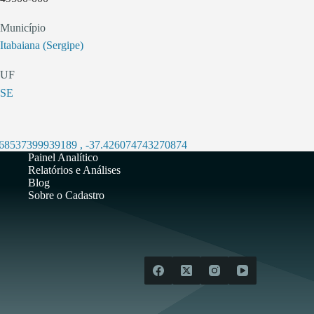
Município
Itabaiana (Sergipe)
UF
SE
.68537399939189
,
-37.426074743270874
Painel Analítico
Relatórios e Análises
Blog
Sobre o Cadastro