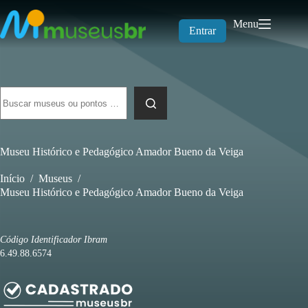
Pular
para
Menu
o
Entrar
conteúdo
Sem
resultados
Museu Histórico e Pedagógico Amador Bueno da Veiga
Início
/
Museus
/
Museu Histórico e Pedagógico Amador Bueno da Veiga
Código Identificador Ibram
6.49.88.6574