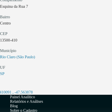
Esquina da Rua 7
Bairro
Centro
CEP
13500-410
Município
Rio Claro (São Paulo)
UF
SP
.410091
,
-47.563878
Painel Analítico
Relatórios e Análises
Blog
Sobre o Cadastro