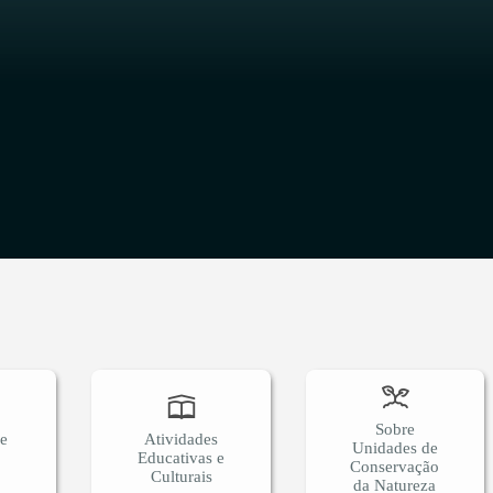
O
Sobre
 e
Atividades
Unidades de
Educativas e
Conservação
Culturais
da Natureza