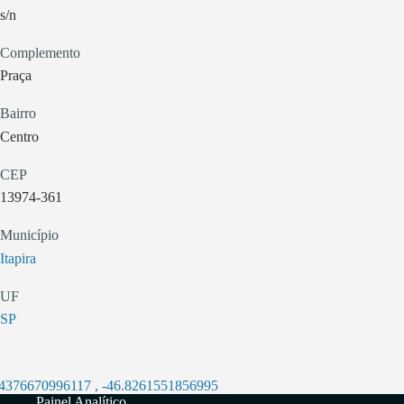
s/n
Complemento
Praça
Bairro
Centro
CEP
13974-361
Município
Itapira
UF
SP
.4376670996117
,
-46.8261551856995
Painel Analítico