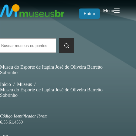
Pular
para
Menu
o
Entrar
conteúdo
Sem
resultados
Museu do Esporte de Itapira José de Oliveira Barretto
Sobrinho
Início
/
Museus
/
Museu do Esporte de Itapira José de Oliveira Barretto
Sobrinho
Código Identificador Ibram
6.55.61.4559