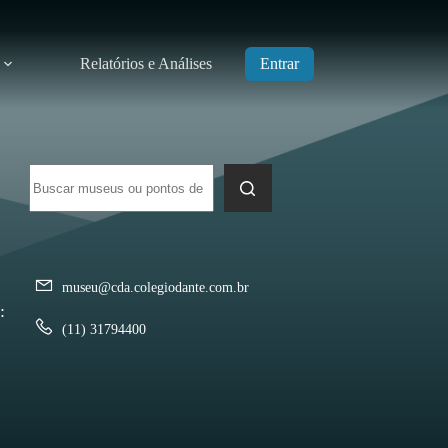
Relatórios e Análises
Entrar
Sem
resultados
museu@cda.colegiodante.com.br
:
(11) 31794400