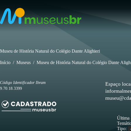
Pular
para
o
conteúdo
Museu de História Natural do Colégio Dante Alighieri
Início
/
Museus
/
Museu de História Natural do Colégio Dante Alighi
Código Identificador Ibram
Espaço loca
9.70.18.3399
informalment
museu@cda.
Última 
Temátic
Tipo: