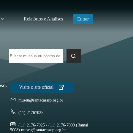
Relatórios e Análises
Entrar
Sem
resultados
oso.
museu@santacasasp.org.br
(11) 21767025
(11) 2176-7025 / (11) 2176-7000 (Ramal
5008) museu@santacasasp.org.br