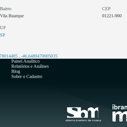
Bairro
CEP
Vila Buarque
01221-900
UF
SP
878014485
,
-46.6489470005035
Painel Analítico
Relatórios e Análises
Blog
Sobre o Cadastro