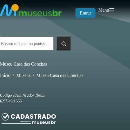
Pular
para
Menu
o
Entrar
conteúdo
Sem
resultados
Museu Casa das Conchas
Início
/
Museus
/
Museu Casa das Conchas
Código Identificador Ibram
6.97.49.1663