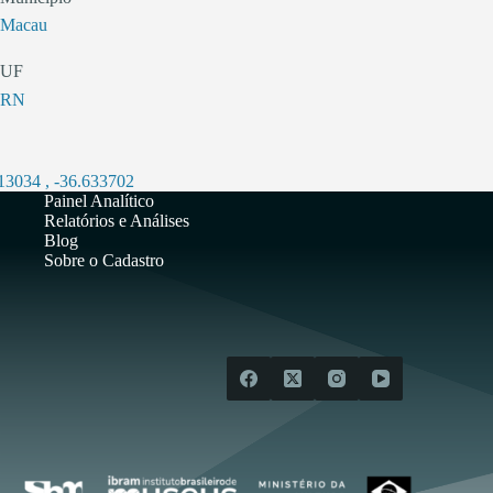
Macau
UF
RN
113034
,
-36.633702
Painel Analítico
Relatórios e Análises
Blog
Sobre o Cadastro