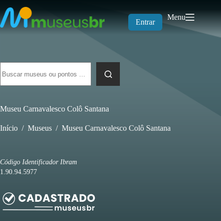
Pular
para
Menu
o
Entrar
conteúdo
Sem
resultados
Museu Carnavalesco Colô Santana
Início
/
Museus
/
Museu Carnavalesco Colô Santana
Código Identificador Ibram
1.90.94.5977