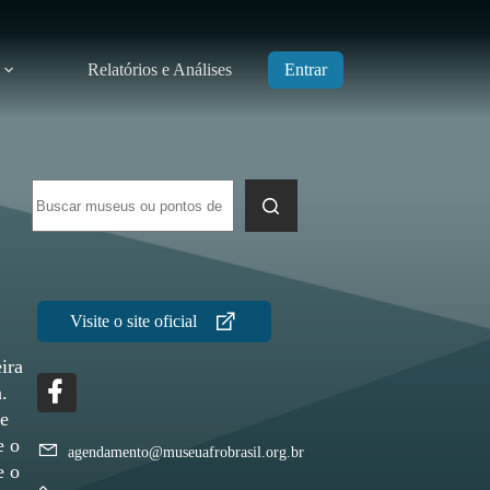
Relatórios e Análises
Entrar
Sem
resultados
ira
.
ie
e o
agendamento@museuafrobrasil.org.br
e o