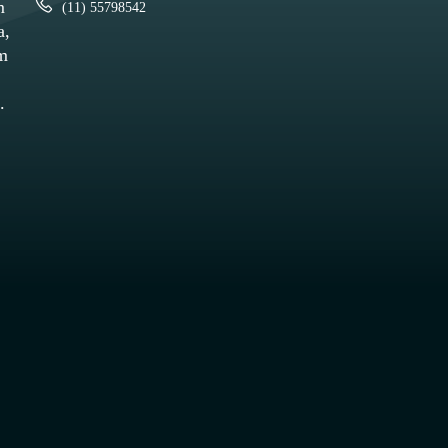
m
(11) 55798542
a,
um
.
O