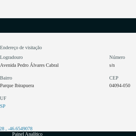
Endereço de visitação
Logradouro
Número
Avenida Pedro Álvares Cabral
s/n
Bairro
CEP
Parque Ibirapuera
04094-050
UF
SP
28
,
-46.6549078
Painel Analítico