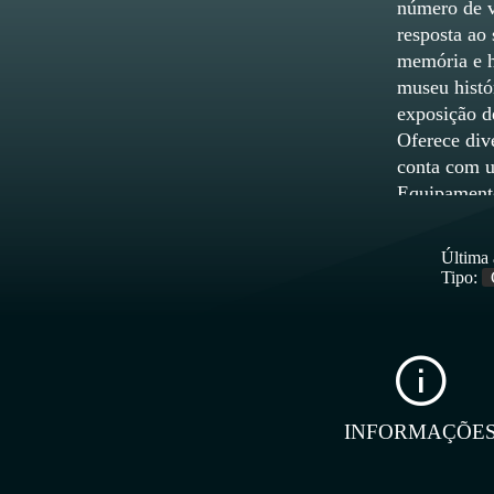
número de v
resposta ao
memória e h
museu histór
exposição de
Oferece dive
conta com u
Equipament
Culturais 
Última 
Tipo:
INFORMAÇÕE