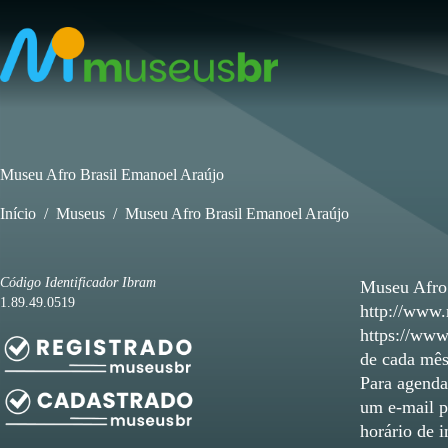
Pular
para
o
conteúdo
Museu Afro Brasil Emanoel Araújo
Início
/
Museus
/
Museu Afro Brasil Emanoel Araújo
Código Identificador Ibram
Museu Afro 
1.89.49.0519
http://www.
https://www
de cada mês
Para agenda
um e-mail p
horário de i