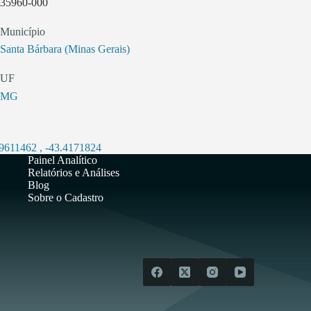
35960-000
Município
Santa Bárbara (Minas Gerais)
UF
MG
.9611462
,
-43.4171824
Painel Analítico
Relatórios e Análises
Blog
Sobre o Cadastro