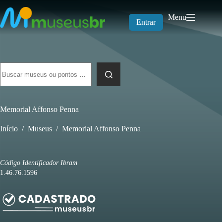
Pular
para
Menu
o
Entrar
conteúdo
Sem
resultados
Memorial Affonso Penna
Início
/
Museus
/
Memorial Affonso Penna
Código Identificador Ibram
1.46.76.1596