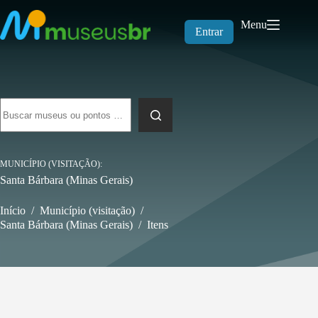
Pular
para
Menu
o
Entrar
conteúdo
Sem
resultados
MUNICÍPIO (VISITAÇÃO)
Santa Bárbara (Minas Gerais)
Início
/
Município (visitação)
/
Santa Bárbara (Minas Gerais)
/
Itens