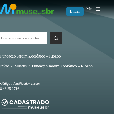
Pular
para
Menu
o
Entrar
conteúdo
Sem
resultados
Fundação Jardim Zoológico – Riozoo
Início
/
Museus
/
Fundação Jardim Zoológico – Riozoo
Código Identificador Ibram
8.43.25.2716