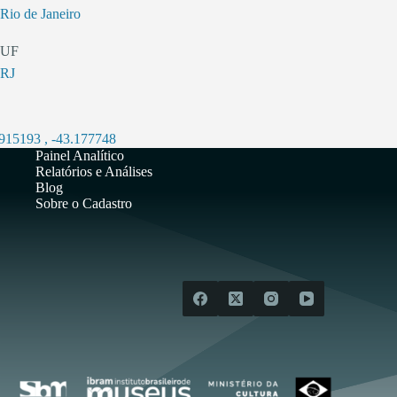
Rio de Janeiro
UF
RJ
.915193
,
-43.177748
Painel Analítico
Relatórios e Análises
Blog
Sobre o Cadastro