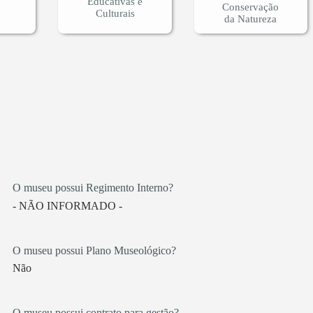
Educativas e
Conservação
Culturais
da Natureza
O museu possui Regimento Interno?
- NÃO INFORMADO -
O museu possui Plano Museológico?
Não
O museu possui contrato para gestão?