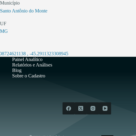
Município
Santo Antônio do Monte
UF
MG
.08724621138
,
-45.2911323308945
Painel Analítico
Relatórios e Análises
Blog
Sobre o Cadastro