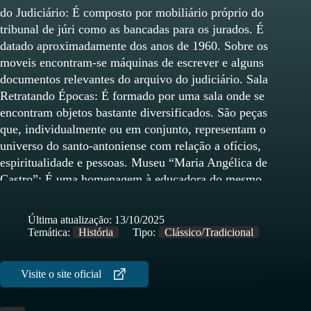
do Judiciário: É composto por mobiliário próprio do
tribunal de júri como as bancadas para os jurados. É
datado aproximadamente dos anos de 1960. Sobre os
moveis encontram-se máquinas de escrever e alguns
documentos relevantes do arquivo do judiciário. Sala
Retratando Épocas: É formado por uma sala onde se
encontram objetos bastante diversificados. São peças
que, individualmente ou em conjunto, representam o
universo do santo-antoniense com relação a ofícios,
espiritualidade e pessoas. Museu “Maria Angélica de
Castro”: É uma homenagem à educadora do mesmo
nome. Nascida em 1898, teve atuação incansável na
educação. Construiu o Colégio Senhora de Fátima ,
Última atualização:
13/10/2025
inaugurado em 1956. O mobiliário e os objetos
Temática:
História
Tipo:
Clássico/Tradicional
revelam o caráter austero da educadora. Possuem
linhas simples, desprovidos de adornos
desnecessários. O acervo , composto por cama,
penteadeira, guarda-roupa, livros e documentos dos