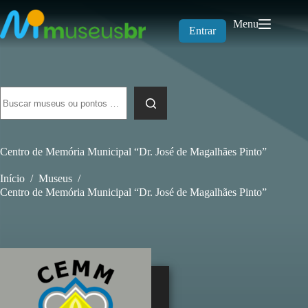
Pular
para
Menu
o
Entrar
conteúdo
Sem
resultados
Centro de Memória Municipal “Dr. José de Magalhães Pinto”
Início
/
Museus
/
Centro de Memória Municipal “Dr. José de Magalhães Pinto”