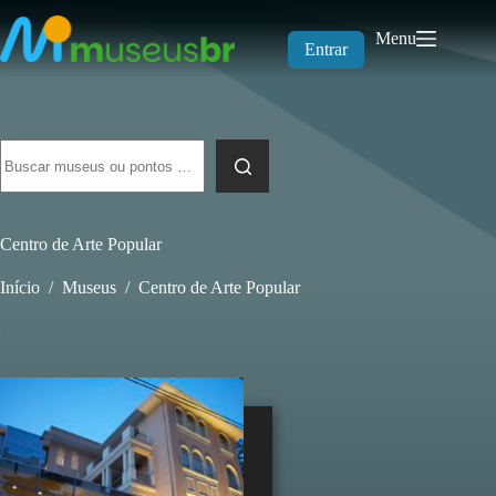
Pular
para
Menu
o
Entrar
conteúdo
Sem
resultados
Centro de Arte Popular
Início
/
Museus
/
Centro de Arte Popular