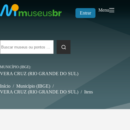
Pular
para
Menu
o
Entrar
conteúdo
Sem
resultados
MUNICÍPIO (IBGE)
VERA CRUZ (RIO GRANDE DO SUL)
Início
/
Município (IBGE)
/
VERA CRUZ (RIO GRANDE DO SUL)
/
Itens