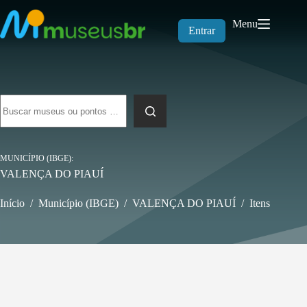
Pular
para
Menu
o
Entrar
conteúdo
Sem
resultados
MUNICÍPIO (IBGE)
VALENÇA DO PIAUÍ
Início
/
Município (IBGE)
/
VALENÇA DO PIAUÍ
/
Itens