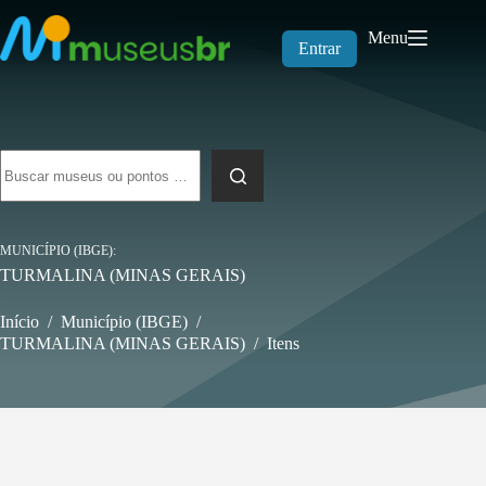
Pular
para
Menu
o
Entrar
conteúdo
Sem
resultados
MUNICÍPIO (IBGE)
TURMALINA (MINAS GERAIS)
Início
/
Município (IBGE)
/
TURMALINA (MINAS GERAIS)
/
Itens