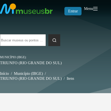
Pular
para
Menu
o
Entrar
conteúdo
Sem
resultados
MUNICÍPIO (IBGE)
TRIUNFO (RIO GRANDE DO SUL)
Início
/
Município (IBGE)
/
TRIUNFO (RIO GRANDE DO SUL)
/
Itens