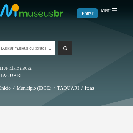
Pular
para
Menu
o
Entrar
conteúdo
Sem
resultados
MUNICÍPIO (IBGE)
TAQUARI
Início
/
Município (IBGE)
/
TAQUARI
/
Itens