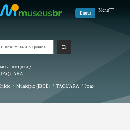
Pular
para
Menu
o
Entrar
conteúdo
Sem
resultados
MUNICÍPIO (IBGE)
TAQUARA
Início
/
Município (IBGE)
/
TAQUARA
/
Itens