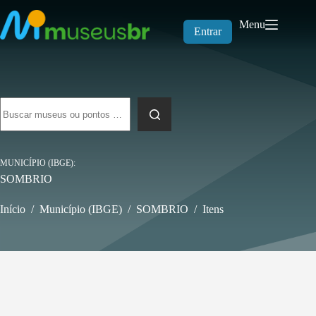
Pular
para
Menu
o
Entrar
conteúdo
Sem
resultados
MUNICÍPIO (IBGE)
SOMBRIO
Início
/
Município (IBGE)
/
SOMBRIO
/
Itens