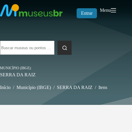
Pular
para
Menu
o
Entrar
conteúdo
Sem
resultados
MUNICÍPIO (IBGE)
SERRA DA RAIZ
Início
/
Município (IBGE)
/
SERRA DA RAIZ
/
Itens